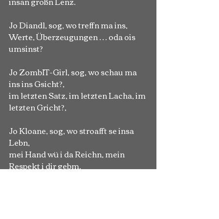
insan großn Lenz.
Jo Diandl, sog, wo treffn ma ins,
Werte, Überzeugungen … oda ois 
umsinst?
Jo ZombIT-Girl, sog, wo schau ma 
ins ins Gsicht?,
im letzten Satz, im letzten Lacha, im 
letzten Gricht?,
Jo Kloane, sog, wo stroafft se insa 
Lebn, 
mei Hand wü i da Reichn, mein 
Respekt i dir gebm.
Auf Augenhöhe soidst du mi kenna,
auf das auf insre Wege Fackeln 
brenna.