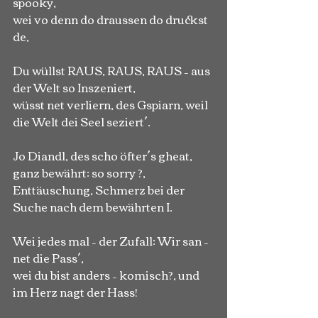
spooky,
wei vo denn do draussen do druckst 
de,
Du wüllst RAUS, RAUS, RAUS – aus 
der Welt so Inszeniert,
wüsst net verliern, des Gspiarn, weil 
die Welt dei Seel seziert´.
Jo Diandl, des scho öfter´s gheat, 
ganz bewährt: so sorry ?,
Enttäuschung, Schmerz bei der 
Suche nach dem bewährten I.
Wei jedes mal – der Zufall: Wir san – 
net die Pass´,
wei du bist anders – komisch?, und 
im Herz nagt der Hass!