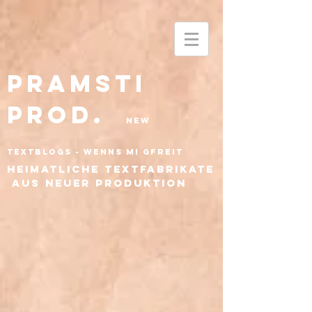
1549
Pramsti
PROD.
New
textBlogs - wenns mi gfreit
he
imatliche Textfabrikate
aus neuer Produktion