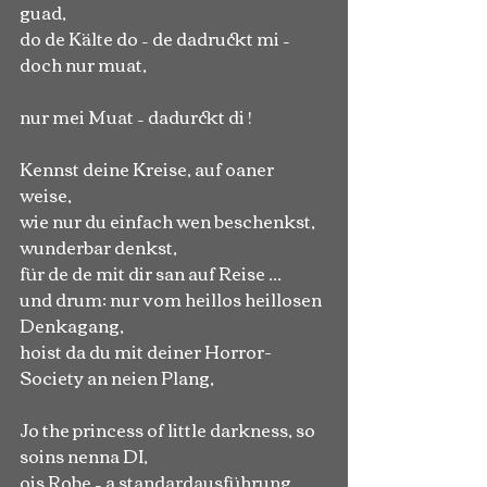
guad,
do de Kälte do – de dadruckt mi – 
doch nur muat,
nur mei Muat – dadurckt di !
Kennst deine Kreise, auf oaner 
weise,
wie nur du einfach wen beschenkst, 
wunderbar denkst,
für de de mit dir san auf Reise ...
und drum: nur vom heillos heillosen 
Denkagang,
hoist da du mit deiner Horror-
Society an neien Plang,
Jo the princess of little darkness, so 
soins nenna DI,
ois Robe – a standardausführung 