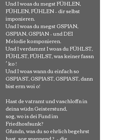
Und I woas du megst FÜHLEN, 
FÜHLEN, FÜHLEN – dir selbst 
imponieren.
Und I woas du megst GSPIAN, 
GSPIAN, GSPIAN – und DEI 
Melodie komponieren.
Und I verdammt I woas du FÜHLST, 
FÜHLST, FÜHLST, was keiner fassn
´ ko !
Und I woas wann du einfach so 
GSPIAST, GSPIAST, GSPIAST, dann 
bist erm woi o!
Hast de vatramt und vaschloffn in 
deina wüdn Geisterstund,
sog, wo is dei Fund im 
Friedhosfsunk?
Gfundn, was du so ehrlich begehrst 
hast, sog spannend ?, – die 