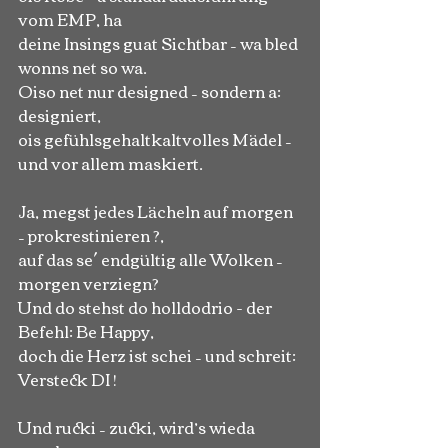
vom EMP, ha
deine Insings guat Sichtbar – wa bled 
wonns net so wa.
Oiso net nur designed – sondern a: 
designiert,
ois gefühlsgehaltkaltvolles Mädel – 
und vor allem maskiert.
Ja, megst jedes Lächeln auf morgen 
– prokrestinieren ?,
auf das se´ endgültig alle Wolken – 
morgen verziegn?
Und do stehst do holldodrio - der 
Befehl: Be Happy,
doch die Herz ist schei – und schreit: 
Versteck DI !
Und rucki – zucki, wird’s wieda 