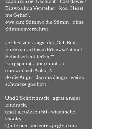
vazöh ma dei Gschicht – host dawei ?
Bi zwoa koa Versteher – koa „Heast 
me Geher“,
owa kim Stimm o die Stimm – ohne 
Stimmenverzehrer.
Jo i hea zua – sagst du: „Geh Bua!,
kimm aus a finsan Eckn – wüst mei 
Schadseit entdeckn ?“
Bin gspannt – überrannt – a 
unmoralisch Anbot ?,
do die Augn – dan ma daugn – wei so 
schwarze goa hot !
Und 2 Schritt zruck – agrat a neier 
Eindruck,
und tja, rucki zucki – wiads sche 
spooky.
Quite nice and cute – jo gfoid ma 