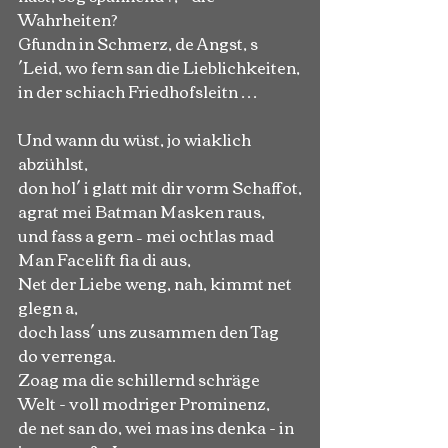
Wahrheiten?
Gfundn in Schmerz, de Angst, s
´Leid, wo fern san die Lieblichkeiten,
in der schiach Friedhofsleitn …
Und wann du wüst, jo wiaklich 
abzühlst,
don hol´ i glatt mit dir vorm Schaffot,
agrat mei Batman Masken raus,
und fass a gern – mei ochtlas mad 
Man Facelift fia di aus,
Net der Liebe weng, nah, kimmt net 
glegn a,
doch lass´ uns zusammen den Tag 
do verrenga.
Zoag ma die schillernd schräge 
Welt - voll modriger Prominenz,
de net san do, wei mas ins denka - in 