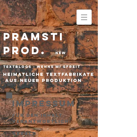
1549
Pramsti
PROD.
New
textBlogs - wenns mi gfreit
he
imatliche Textfabrikate
aus neuer Produktion
IMPRESSUM
Für den Inhalt
verantwortlich:
Gerald