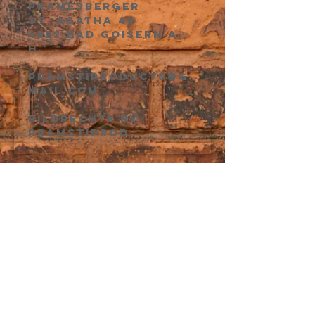
Pramesberger
St. Agatha 49
4822 Bad Goisern a.
H.
pramstiproducts@g
mail.com
Bildrechte by
PramstiPROD.