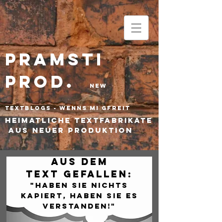
1549
Pramsti
PROD.
New
textBlogs - wenns mi gfreit
he
imatliche Textfabrikate
aus neuer Produktion
Aus dem
text gefallen:
"Haben Sie nichts
kapiert, haben sie es
verstanden!"